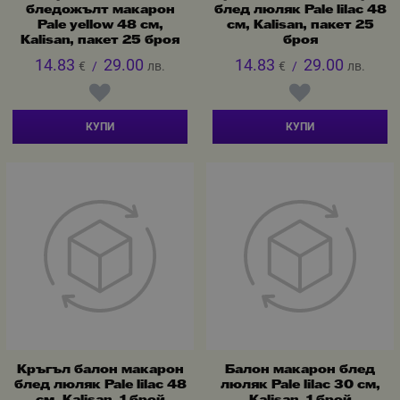
бледожълт макарон
блед люляк Pale lilac 48
Pale yellow 48 см,
см, Kalisan, пакет 25
Kalisan, пакет 25 броя
броя
14.83
29.00
14.83
29.00
€
/
лв.
€
/
лв.
КУПИ
КУПИ
Кръгъл балон макарон
Балон макарон блед
блед люляк Pale lilac 48
люляк Pale lilac 30 см,