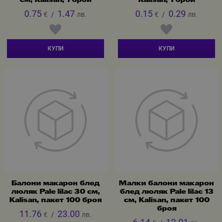
см, Kalisan, 1 брой
Kalisan, 1 брой
0.75
1.47
0.15
0.29
€
/
лв.
€
/
лв.
КУПИ
КУПИ
Балони макарон блед
Малки балони макарон
люляк Pale lilac 30 см,
блед люляк Pale lilac 13
Kalisan, пакет 100 броя
см, Kalisan, пакет 100
броя
11.76
23.00
€
/
лв.