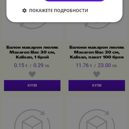
ПОКАЖЕТЕ ПОДРОБНОСТИ
Балон макарон люляк
Балони макарон люляк
Macaron lilac 30 см,
Macaron lilac 30 см,
Kalisan, 1 брой
Kalisan, пакет 100 броя
0.15
0.29
11.76
23.00
€
/
лв.
€
/
лв.
КУПИ
КУПИ