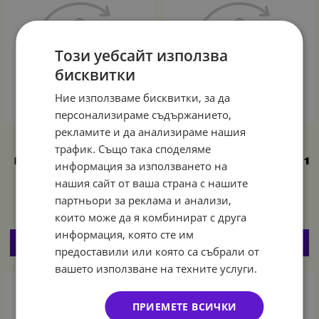
Този уебсайт използва
бисквитки
Ние използваме бисквитки, за да
персонализираме съдържанието,
рекламите и да анализираме нашия
Малки балони
Малък балон
трафик. Също така споделяме
бледорозов макарон
бледорозов макарон
Pale pink 13 см, Kalisan,
Pale pink 13 см, Kalisan, 1
информация за използването на
пакет 100 броя
брой
нашия сайт от ваша страна с нашите
6.14
12.01
0.10
0.20
€
/
лв.
€
/
лв.
партньори за реклама и анализи,
които може да я комбинират с друга
информация, която сте им
КУПИ
КУПИ
предоставили или която са събрали от
вашето използване на техните услуги.
ПРИЕМЕТЕ ВСИЧКИ