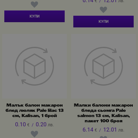
6.14
12.01
€
/
лв.
КУПИ
КУПИ
Малък балон макарон
Малки балони макарон
блед люляк Pale lilac 13
бледа сьомга Pale
см, Kalisan, 1 брой
salmon 13 см, Kalisan,
пакет 100 броя
0.10
0.20
€
/
лв.
6.14
12.01
€
/
лв.