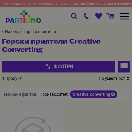
Уважаеми клиенти, поръчка, направена сега, ще бъде изпратена в понедел
Назад до Горски приятели
Горски приятели Creative
Converting
ФИЛТРИ
1 Продукт
По уместност
Избрани филтри:
Производител:
Creative Converting