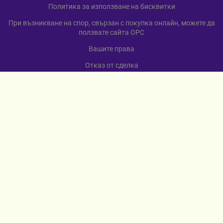
Политика за използване на бисквитки
При възникване на спор, свързан с покупка онлайн, можете да
ползвате сайта ОРС
Вашите права
Отказ от сделка
За нас
Карта на сайта
Контакти
КОНТАКТИ
гр. Севлиево
ул. „Любен Каравелов“ 12
+359 885 598 568
МЕТОДИ НА ПЛАЩАНЕ