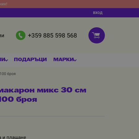
ник!
ВХОД
+359 885 598 568
ми
МИ
ПОДАРЪЦИ
МАРКИ
 100 броя
макарон микс 30 см
 100 броя
а и плащане