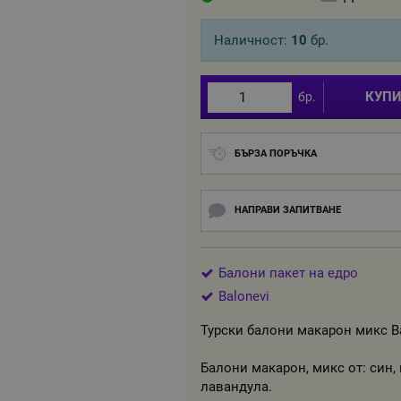
Наличност:
10
бр.
КУП
бр.
БЪРЗА ПОРЪЧКА
НАПРАВИ ЗАПИТВАНЕ
Балони пакет на едро
Balonevi
Турски балони макарон микс Ba
Балони макарон, микс от: син, 
лавандула.