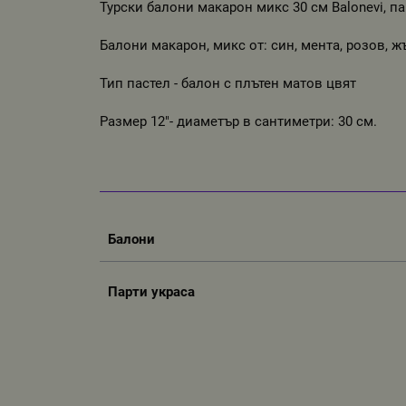
Турски балони макарон микс 30 см Balonevi, па
Балони макарон, микс от: син, мента, розов, ж
Тип пастел - балон с плътен матов цвят
Размер 12"- диаметър в сантиметри: 30 см.
Балони
Парти украса