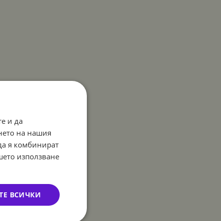
е и да
нето на нашия
 да я комбинират
ашето използване
ТЕ ВСИЧКИ