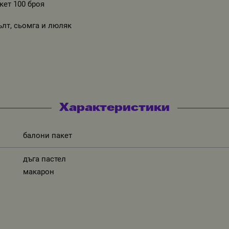
кет 100 броя
ълт, сьомга и люляк
Характеристики
балони пакет
дъга пастел
макарон