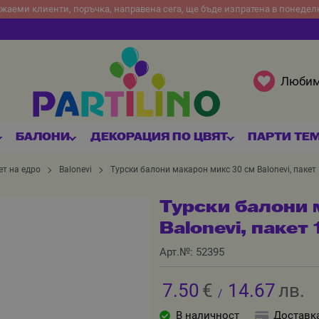
жаеми клиенти, поръчка, направена сега, ще бъде изпратена в понедел
Люби
БАЛОНИ
ДЕКОРАЦИЯ ПО ЦВЯТ
ПАРТИ ТЕ
ет на едро
Balonevi
Турски балони макарон микс 30 см Balonevi, пакет
Турски балони 
Balonevi, пакет
Арт.№:
52395
7.50
€
14.67
лв.
/
В наличност
Доставк