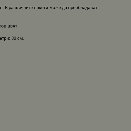
п. В различните пакети може да преобладават
тов цвят
три: 30 см.