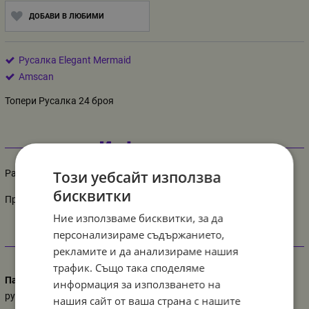
ДОБАВИ В ЛЮБИМИ
Русалка Elegant Mermaid
Amscan
Топери Русалка 24 броя
Информация
Този уебсайт използва
Размер: 8.8 см
бисквитки
Производител: Amscan
Ние използваме бисквитки, за да
персонализираме съдържанието,
Характеристики
рекламите и да анализираме нашия
трафик. Също така споделяме
Парти украса
информация за използването на
русалка
нашия сайт от ваша страна с нашите