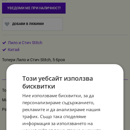
УВЕДОМИ МЕ ПРИ НАЛИЧНОСТ!
ДОБАВИ В ЛЮБИМИ
Лило и Стич Stitch
Китай
Топери Лило и Стич Stitch, 5 броя
Този уебсайт използва
Информация
бисквитки
Топери Лило и Стич Stitch, 5 броя
Ние използваме бисквитки, за да
Материал: картон и пластмаса
персонализираме съдържанието,
рекламите и да анализираме нашия
Размер на картинката- 6-10 см
трафик. Също така споделяме
информация за използването на