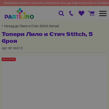
Уважаеми клиенти, поръчка, направена сега, ще бъде изпратена в понедел
Назад до Лило и Стич Stitch Китай
Топери Лило и Стич Stitch, 5
броя
Арт.№:
86015
НЕНАЛИЧЕН