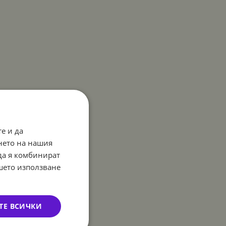
е и да
нето на нашия
 да я комбинират
ашето използване
ТЕ ВСИЧКИ