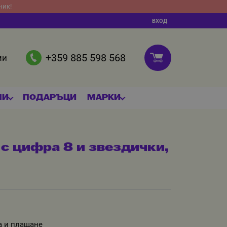
ник!
ВХОД
+359 885 598 568
ми
МИ
ПОДАРЪЦИ
МАРКИ
 с цифра 8 и звездички,
а и плащане