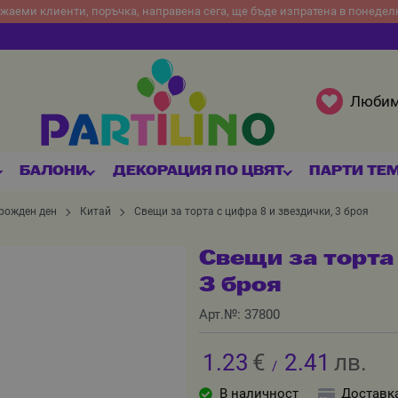
жаеми клиенти, поръчка, направена сега, ще бъде изпратена в понедел
Люби
БАЛОНИ
ДЕКОРАЦИЯ ПО ЦВЯТ
ПАРТИ ТЕ
 рожден ден
Китай
Свещи за торта с цифра 8 и звездички, 3 броя
Свещи за торта
3 броя
Арт.№:
37800
1.23
€
2.41
лв.
/
В наличност
Доставк