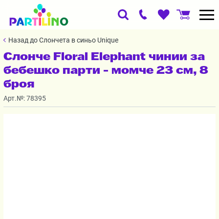
Назад до Слончета в синьо Unique
Слонче Floral Elephant чинии за
бебешко парти - момче 23 см, 8
броя
Арт.№:
78395