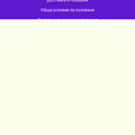
Общи условия за ползване
Политиката за поверителност
Политика за използване на бисквитки
При възникване на спор, свързан с покупка онлайн, можете да
ползвате сайта ОРС
Вашите права
Отказ от сделка
За нас
Карта на сайта
Контакти
КОНТАКТИ
гр. Севлиево
ул. „Любен Каравелов“ 12