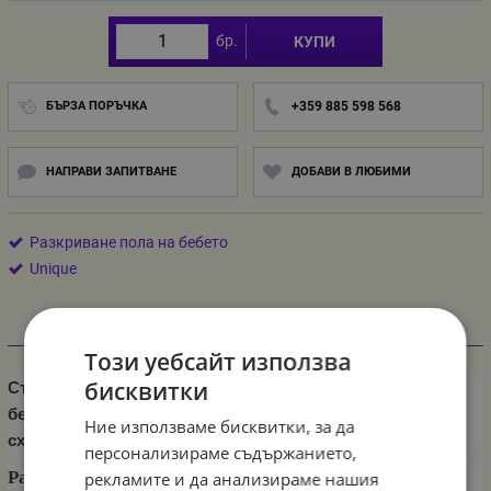
бр.
КУПИ
БЪРЗА ПОРЪЧКА
+359 885 598 568
НАПРАВИ ЗАПИТВАНЕ
ДОБАВИ В ЛЮБИМИ
Разкриване пола на бебето
Unique
Информация
Този уебсайт използва
бисквитки
Създайте атмосфера на партито за разкриване пола на
бебето с тези салфетки! О
тличават се с унисекс цветова
Ние използваме бисквитки, за да
схема от розово, синьо и бяло.
персонализираме съдържанието,
Размер: 33 х 33 см
рекламите и да анализираме нашия