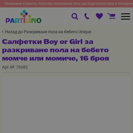
Уважаеми клиенти, поръчка, направена сега, ще бъде изпратена в понедел
Назад до Разкриване пола на бебето Unique
Салфетки Boy or Girl за
разкриване пола на бебето
момче или момиче, 16 броя
Арт.№:
76082