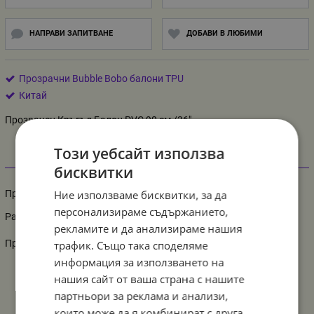
НАПРАВИ ЗАПИТВАНЕ
ДОБАВИ В ЛЮБИМИ
Прозрачни Bubble Bobo балони TPU
Китай
Прозрачен Кръгъл Балон PVC 90 см /36"
Този уебсайт използва
Информация
бисквитки
Ние използваме бисквитки, за да
Прозрачен Кръгъл Балон PVC 90 см /36"
персонализираме съдържанието,
Размер: диаметър ненадут- 36 см
рекламите и да анализираме нашия
Производител: Китай
трафик. Също така споделяме
информация за използването на
нашия сайт от ваша страна с нашите
партньори за реклама и анализи,
които може да я комбинират с друга