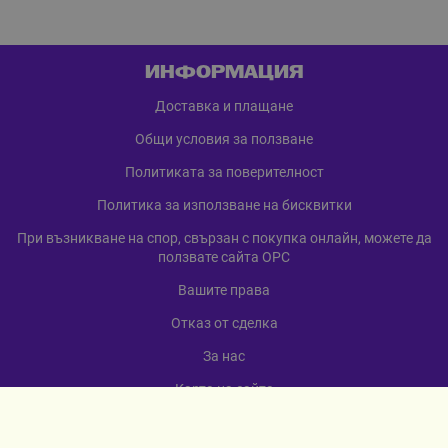
ИНФОРМАЦИЯ
Доставка и плащане
Общи условия за ползване
Политиката за поверителност
Политика за използване на бисквитки
При възникване на спор, свързан с покупка онлайн, можете да
ползвате сайта ОРС
Вашите права
Отказ от сделка
За нас
Карта на сайта
Контакти