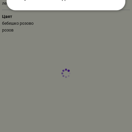
лебед
Цвят
бебешко розово
розов