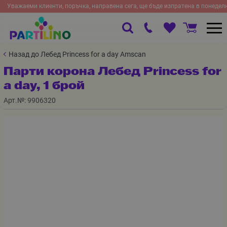
Уважаеми клиенти, поръчка, направена сега, ще бъде изпратена в понедел
Назад до Лебед Princess for a day Amscan
Парти корона Лебед Princess for
a day, 1 брой
Арт.№:
9906320