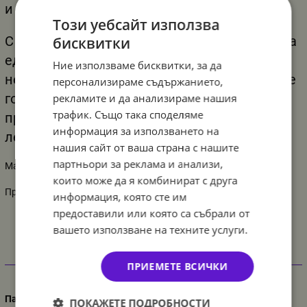
и други.
Този уебсайт използва
С новата серия парти артикули "Принцеса за
бисквитки
един ден" можете да сбъднете мечтите си в
Ние използваме бисквитки, за да
нежно розово и лъскаво злато. Изненадайте
персонализираме съдържанието,
гостите си на кралското парти с нашите
рекламите и да анализираме нашия
трафик. Също така споделяме
предложения в нежно розово и красив
информация за използването на
лебед.
нашия сайт от ваша страна с нашите
партньори за реклама и анализи,
Материал: картон
които може да я комбинират с друга
Производител: Amscan
информация, която сте им
предоставили или която са събрали от
вашето използване на техните услуги.
Характеристики
ПРИЕМЕТЕ ВСИЧКИ
Парти украса
ПОКАЖЕТЕ ПОДРОБНОСТИ