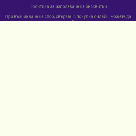
Политика за използване на бисквитки
При възникване на спор, свързан с покупка онлайн, можете да
ползвате сайта ОРС
Вашите права
Отказ от сделка
За нас
Карта на сайта
Контакти
КОНТАКТИ
гр. Севлиево
ул. „Любен Каравелов“ 12
+359 885 598 568
МЕТОДИ НА ПЛАЩАНЕ