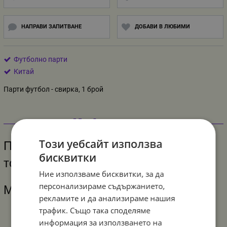
НАПРАВИ ЗАПИТВАНЕ
ДОБАВИ В ЛЮБИМИ
Футболно парти
Китай
Парти футбол - свирка, 1 брой
Информация
Този уебсайт използва
Парти свирка с декорация футболни
бисквитки
топки
Ние използваме бисквитки, за да
персонализираме съдържанието,
Материал: пластмаса и картон
рекламите и да анализираме нашия
трафик. Също така споделяме
информация за използването на