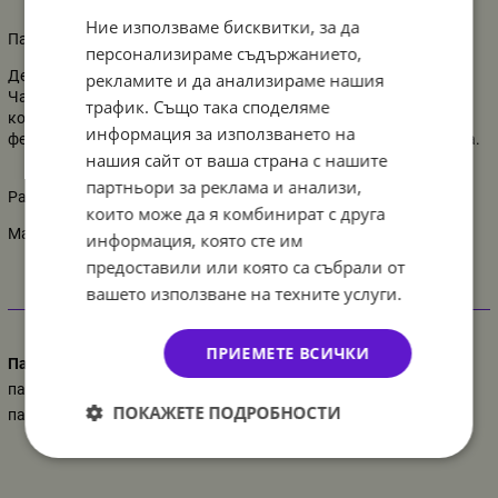
Ние използваме бисквитки, за да
Парти чаши конструктор, лего, блокчета, 8 броя
персонализираме съдържанието,
Децата обичат да играят с блокчета.
рекламите и да анализираме нашия
Чашите са един от елементите на сервизите от колекция
трафик. Също така споделяме
конструктор. Експресивна, цветна графика ще задоволи всеки
информация за използването на
фен на лего тухлите. Перфектно предложение за детски партита.
нашия сайт от ваша страна с нашите
партньори за реклама и анализи,
Размер: 266 мл
които може да я комбинират с друга
Материал: картон
информация, която сте им
предоставили или която са събрали от
вашето използване на техните услуги.
Характеристики
ПРИЕМЕТЕ ВСИЧКИ
Парти украса
парти конструктори lego
ПОКАЖЕТЕ ПОДРОБНОСТИ
парти лего