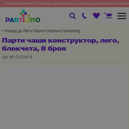
Уважаеми клиенти, поръчка, направена сега, ще бъде изпратена в понедел
Назад до Лего Парти Creative Converting
Парти чаши конструктор, лего,
блокчета, 8 броя
Арт.№:
CV22413