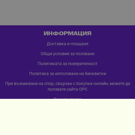
ИНФОРМАЦИЯ
Доставка и плащане
Общи условия за ползване
Политиката за поверителност
Политика за използване на бисквитки
При възникване на спор, свързан с покупка онлайн, можете да
ползвате сайта ОРС
Вашите права
Отказ от сделка
За нас
Карта на сайта