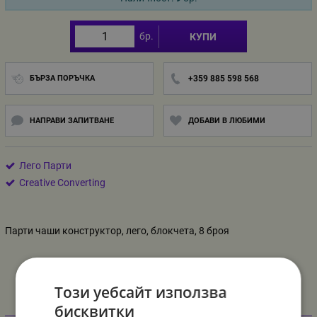
бр.
КУПИ
БЪРЗА ПОРЪЧКА
+359 885 598 568
НАПРАВИ ЗАПИТВАНЕ
ДОБАВИ В ЛЮБИМИ
Лего Парти
Creative Converting
Парти чаши конструктор, лего, блокчета, 8 броя
Този уебсайт използва
бисквитки
Информация