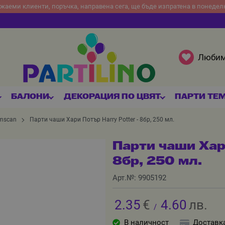
жаеми клиенти, поръчка, направена сега, ще бъде изпратена в понедел
Люби
БАЛОНИ
ДЕКОРАЦИЯ ПО ЦВЯТ
ПАРТИ ТЕ
mscan
Парти чаши Хари Потър Harry Potter - 8бр, 250 мл.
Парти чаши Хари
8бр, 250 мл.
Арт.№:
9905192
2.35
€
4.60
лв.
/
В наличност
Доставк