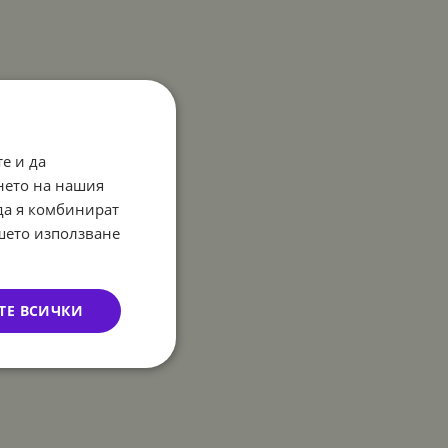
е и да
нето на нашия
 да я комбинират
ашето използване
ТЕ ВСИЧКИ