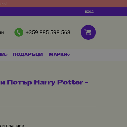
ник!
ВХОД
+359 885 598 568
ми
МИ
ПОДАРЪЦИ
МАРКИ
 Потър Harry Potter -
а и плащане