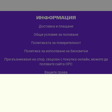
ИНФОРМАЦИЯ
Доставка и плащане
Общи условия за ползване
Политиката за поверителност
Политика за използване на бисквитки
При възникване на спор, свързан с покупка онлайн, можете да
ползвате сайта ОРС
Вашите права
Отказ от сделка
За нас
Карта на сайта
Контакти