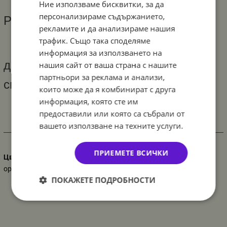
Ние използваме бисквитки, за да
персонализираме съдържанието,
Размери: височина - 34см
рекламите и да анализираме нашия
трафик. Също така споделяме
информация за използването на
диаметър на поставките - 30, 23 и 16
нашия сайт от ваша страна с нашите
партньори за реклама и анализи,
см
които може да я комбинират с друга
информация, която сте им
предоставили или която са събрали от
вашето използване на техните услуги.
Характеристики
ПРИЕМЕТЕ ВСИЧКИ
Цвят
оранжев
ПОКАЖЕТЕ ПОДРОБНОСТИ