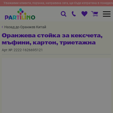
Уважаеми клиенти, поръчка, направена сега, ще бъде изпратена в понедел
Назад до Оранжев Китай
Оранжева стойка за кексчета,
мъфини, картон, триетажна
Арт.№:
2222-1626695121