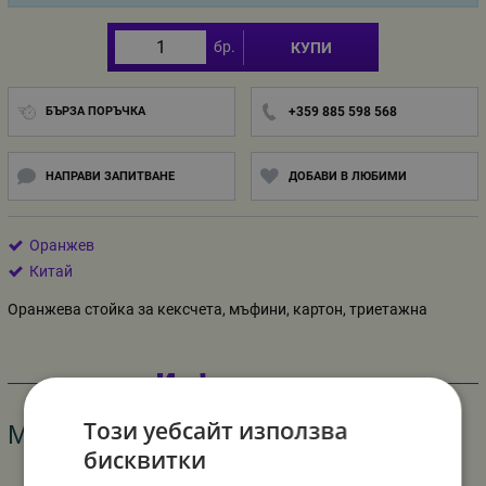
бр.
КУПИ
БЪРЗА ПОРЪЧКА
+359 885 598 568
НАПРАВИ ЗАПИТВАНЕ
ДОБАВИ В ЛЮБИМИ
Оранжев
Китай
Оранжева стойка за кексчета, мъфини, картон, триетажна
Информация
Този уебсайт използва
Материал: картон
бисквитки