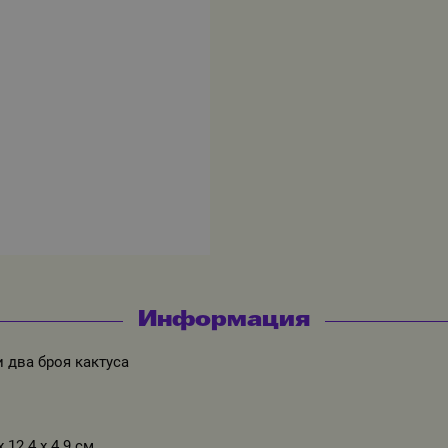
Информация
 два броя кактуса
 12.4 х 4.9 см.