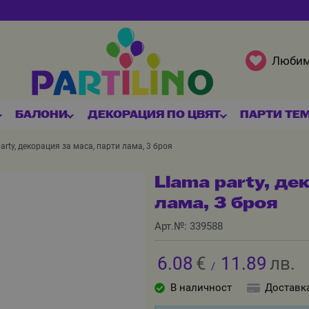
Люби
БАЛОНИ
ДЕКОРАЦИЯ ПО ЦВЯТ
ПАРТИ ТЕ
arty, декорация за маса, парти лама, 3 броя
Llama party, де
лама, 3 броя
Арт.№:
339588
6.08
€
11.89
лв.
/
В наличност
Доставк