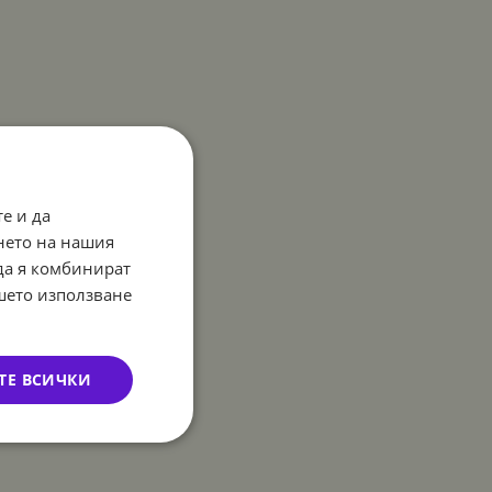
е и да
нето на нашия
 да я комбинират
ашето използване
ТЕ ВСИЧКИ