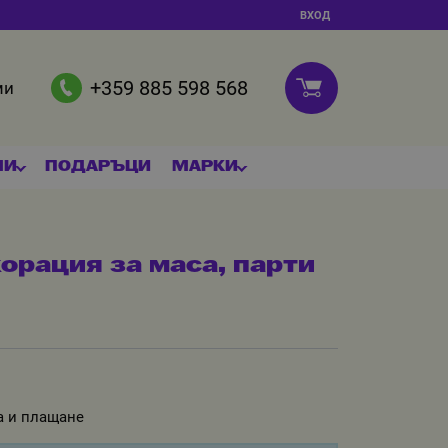
ВХОД
+359 885 598 568
ми
МИ
ПОДАРЪЦИ
МАРКИ
корация за маса, парти
а и плащане