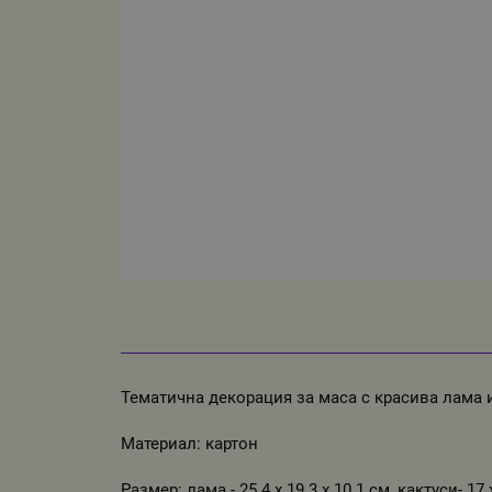
Тематична декорация за маса с красива лама и
Материал: картон
Размер: лама - 25.4 x 19.3 х 10.1 см, кактуси- 17 x