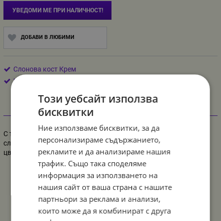
УВЕДОМИ МЕ ПРИ НАЛИЧНОСТ!
ДОБАВИ В ЛЮБИМИ
Слонова кост Крем
Китай
Този уебсайт използва
бисквитки
Информация
Ние използваме бисквитки, за да
С тази лента могат да се изработват гирлянди от балони, да се
персонализираме съдържанието,
слагат връзки на надути балони, както и да се използва от
рекламите и да анализираме нашия
цветарски магазини, за декориране на букети
трафик. Също така споделяме
информация за използването на
нашия сайт от ваша страна с нашите
партньори за реклама и анализи,
които може да я комбинират с друга