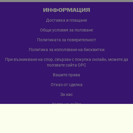
ИНФОРМАЦИЯ
Доставка и плащане
Общи условия за ползване
Политиката за поверителност
Политика за използване на бисквитки
При възникване на спор, свързан с покупка онлайн, можете да
ползвате сайта ОРС
Вашите права
Отказ от сделка
За нас
Карта на сайта
Контакти
КОНТАКТИ