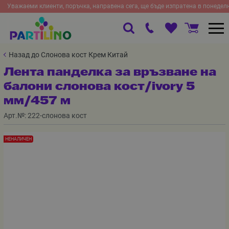
Уважаеми клиенти, поръчка, направена сега, ще бъде изпратена в понедел
Назад до Слонова кост Крем Китай
Лента панделка за връзване на
балони слонова кост/ivory 5
мм/457 м
Арт.№:
222-слонова кост
НЕНАЛИЧЕН