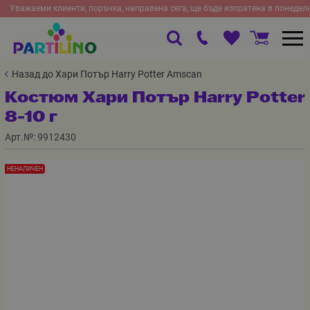
Уважаеми клиенти, поръчка, направена сега, ще бъде изпратена в понедел
Назад до Хари Потър Harry Potter Amscan
Костюм Хари Потър Harry Potter
8-10 г
Арт.№:
9912430
НЕНАЛИЧЕН