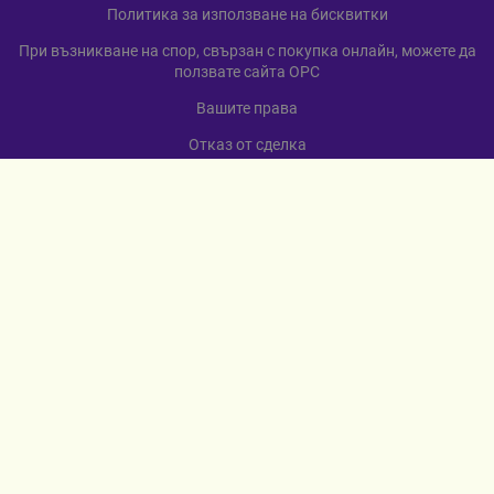
Политика за използване на бисквитки
При възникване на спор, свързан с покупка онлайн, можете да
ползвате сайта ОРС
Вашите права
Отказ от сделка
За нас
Карта на сайта
Контакти
КОНТАКТИ
гр. Севлиево
ул. „Любен Каравелов“ 12
+359 885 598 568
МЕТОДИ НА ПЛАЩАНЕ