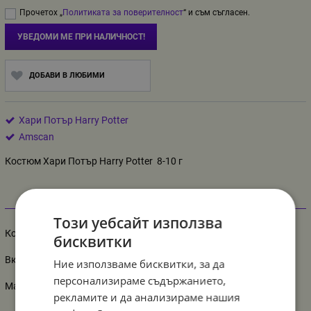
Прочетох „
Политиката за поверителност
“ и съм съгласен.
УВЕДОМИ МЕ ПРИ НАЛИЧНОСТ!
ДОБАВИ В ЛЮБИМИ
Хари Потър Harry Potter
Amscan
Костюм Хари Потър Harry Potter 8-10 г
Информация
Този уебсайт използва
Костюм Хари Потър за ръст около 134 см.
бисквитки
Включва халат, очила, пръчка
Ние използваме бисквитки, за да
персонализираме съдържанието,
Материал: полиестер, пластмаса.
рекламите и да анализираме нашия