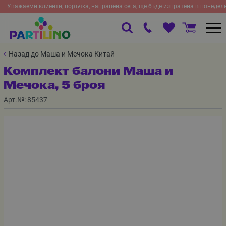
Уважаеми клиенти, поръчка, направена сега, ще бъде изпратена в понедел
Назад до Маша и Мечока Китай
Комплект балони Маша и
Мечока, 5 броя
Арт.№:
85437