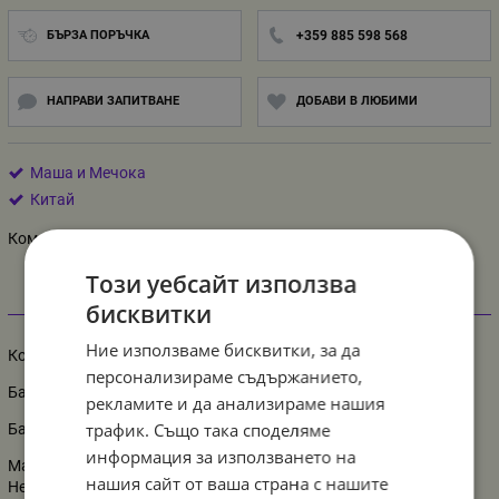
БЪРЗА ПОРЪЧКА
+359 885 598 568
НАПРАВИ ЗАПИТВАНЕ
ДОБАВИ В ЛЮБИМИ
Маша и Мечока
Китай
Комплект балони Маша и Мечока, 5 броя
Този уебсайт използва
бисквитки
Информация
Ние използваме бисквитки, за да
Комплект балони Маша и Мечока, 5 броя
персонализираме съдържанието,
Балон фигура Маша, размер ненадут: 84 см
рекламите и да анализираме нашия
трафик. Също така споделяме
Балони кръг и звезди, размер ненадути: 45 см
информация за използването на
Материал: фолио
нашия сайт от ваша страна с нашите
Не са пакетирани