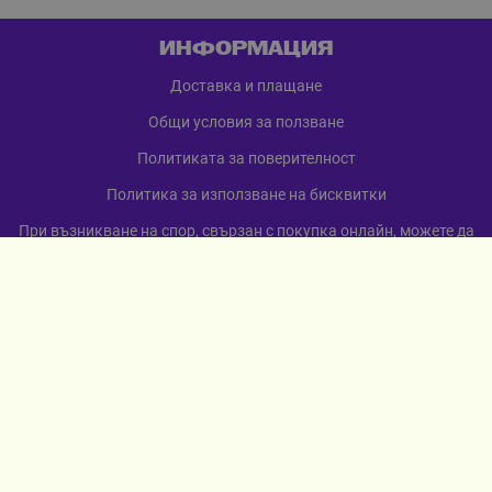
ИНФОРМАЦИЯ
Доставка и плащане
Общи условия за ползване
Политиката за поверителност
Политика за използване на бисквитки
При възникване на спор, свързан с покупка онлайн, можете да
ползвате сайта ОРС
Вашите права
Отказ от сделка
За нас
Карта на сайта
Контакти