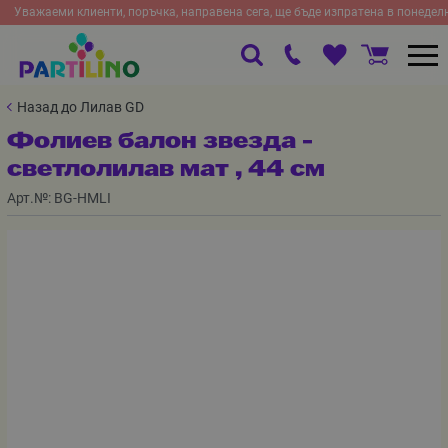
Уважаеми клиенти, поръчка, направена сега, ще бъде изпратена в понедел
Назад до Лилав GD
Фолиев балон звезда -
светлолилав мат , 44 см
Арт.№:
BG-HMLI