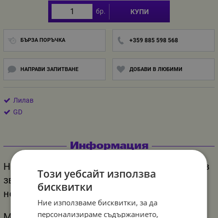
бр.
КУПИ
БЪРЗА ПОРЪЧКА
+359 885 598 568
НАПРАВИ ЗАПИТВАНЕ
ДОБАВИ В ЛЮБИМИ
Лилав
GD
Информация
Нашето предложение за балон светлолилав
Този уебсайт използва
звезда с матов ефект, ще внесе
бисквитки
необходимия блясък на Вашето парти!
Ние използваме бисквитки, за да
персонализираме съдържанието,
Материал - фолио