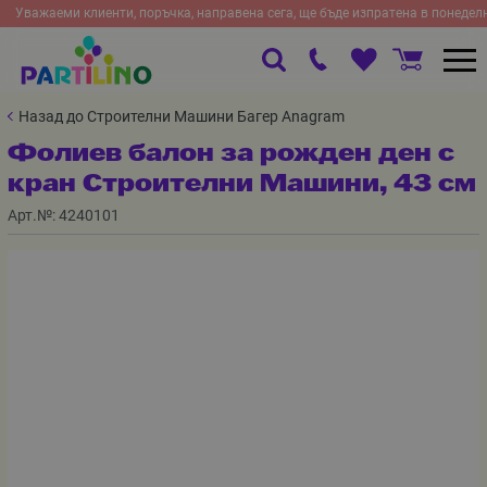
Уважаеми клиенти, поръчка, направена сега, ще бъде изпратена в понедел
Назад до Строителни Машини Багер Anagram
Фолиев балон за рожден ден с
кран Строителни Машини, 43 см
Арт.№:
4240101