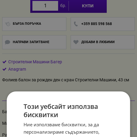
бр.
КУПИ
БЪРЗА ПОРЪЧКА
+359 885 598 568
НАПРАВИ ЗАПИТВАНЕ
ДОБАВИ В ЛЮБИМИ
Строителни Машини Багер
Anagram
Фолиев балон за рожден ден с кран Строителни Машини, 43 см
Информация
Този уебсайт използва
Балон Кран
бисквитки
Материал - фолио
Ние използваме бисквитки, за да
персонализираме съдържанието,
Размер ненадут балон: 43 см