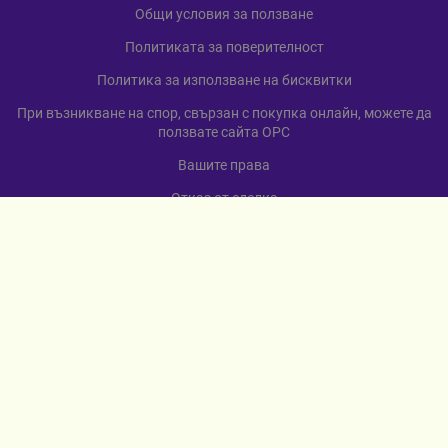
Общи условия за ползване
Политиката за поверителност
Политика за използване на бисквитки
При възникване на спор, свързан с покупка онлайн, можете да
ползвате сайта ОРС
Вашите права
Отказ от сделка
За нас
Карта на сайта
Контакти
КОНТАКТИ
гр. Севлиево
ул. „Любен Каравелов“ 12
+359 885 598 568