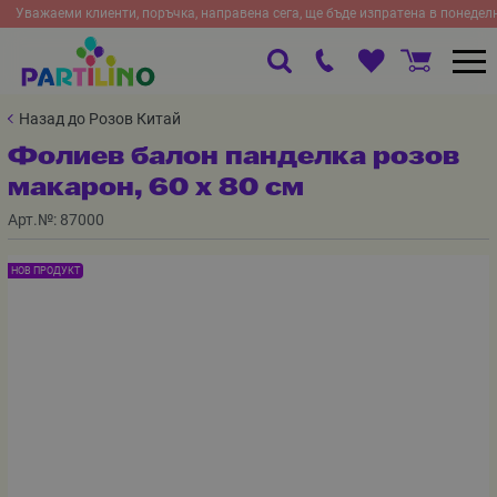
Уважаеми клиенти, поръчка, направена сега, ще бъде изпратена в понедел
Назад до Розов Китай
Фолиев балон панделка розов
макарон, 60 х 80 см
Арт.№:
87000
НОВ ПРОДУКТ