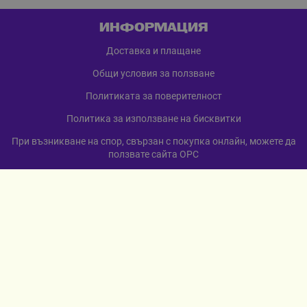
ИНФОРМАЦИЯ
Доставка и плащане
Общи условия за ползване
Политиката за поверителност
Политика за използване на бисквитки
При възникване на спор, свързан с покупка онлайн, можете да
ползвате сайта ОРС
Вашите права
Отказ от сделка
За нас
Карта на сайта
Контакти