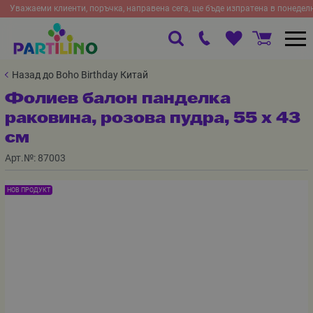
Уважаеми клиенти, поръчка, направена сега, ще бъде изпратена в понедел
Назад до Boho Birthday Китай
Фолиев балон панделка
раковина, розова пудра, 55 х 43
см
Арт.№:
87003
НОВ ПРОДУКТ