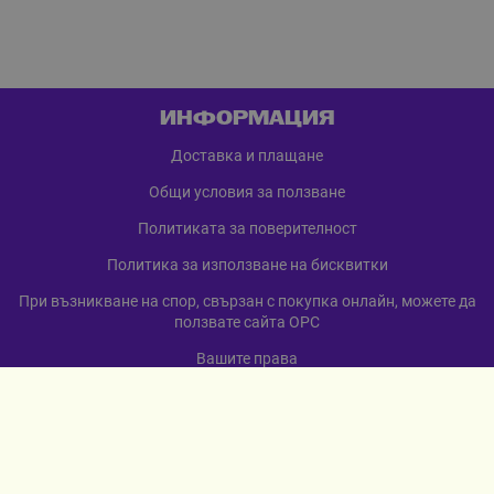
ИНФОРМАЦИЯ
Доставка и плащане
Общи условия за ползване
Политиката за поверителност
Политика за използване на бисквитки
При възникване на спор, свързан с покупка онлайн, можете да
ползвате сайта ОРС
Вашите права
Отказ от сделка
За нас
Карта на сайта