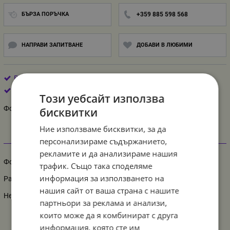
БЪРЗА ПОРЪЧКА
+359 885 598 568
НАПРАВИ ЗАПИТВАНЕ
ДОБАВИ В ЛЮБИМИ
Boho Birthday
Китай
Този уебсайт използва
Фолиев балон панделка раковина, розова пудра, 55 х 43 см
бисквитки
Ние използваме бисквитки, за да
персонализираме съдържанието,
Информация
рекламите и да анализираме нашия
Фолиев балон панделка раковина, розова пудра, 55 х 43 см
трафик. Също така споделяме
информация за използването на
Размер: 55 х 43 см
нашия сайт от ваша страна с нашите
Не е пакетиран
партньори за реклама и анализи,
които може да я комбинират с друга
информация, която сте им