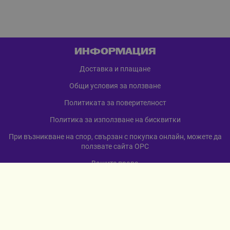
ИНФОРМАЦИЯ
Доставка и плащане
Общи условия за ползване
Политиката за поверителност
Политика за използване на бисквитки
При възникване на спор, свързан с покупка онлайн, можете да
ползвате сайта ОРС
Вашите права
Отказ от сделка
За нас
Карта на сайта