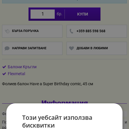
бр.
КУПИ
БЪРЗА ПОРЪЧКА
+359 885 598 568
НАПРАВИ ЗАПИТВАНЕ
ДОБАВИ В ЛЮБИМИ
Балони Кръгли
Flexmetal
Фолиев балон Have a Super Birthday comic, 45 см
Информация
Фолиев балон Have a Super Birthday comic, 45 см
Този уебсайт използва
Подходящ е за тематични украси и декорации на партита и
бисквитки
рождени дни.