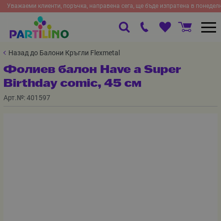
Уважаеми клиенти, поръчка, направена сега, ще бъде изпратена в понедел
Назад до Балони Кръгли Flexmetal
Фолиев балон Have a Super
Birthday comic, 45 см
Арт.№:
401597