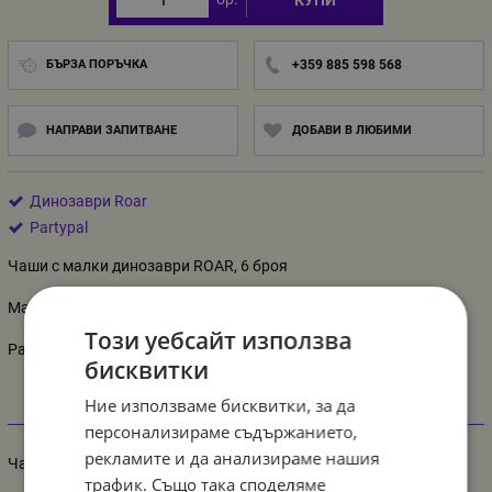
БЪРЗА ПОРЪЧКА
+359 885 598 568
НАПРАВИ ЗАПИТВАНЕ
ДОБАВИ В ЛЮБИМИ
Динозаври Roar
Partypal
Чаши с малки динозаври ROAR, 6 броя
Материал: картон
Този уебсайт използва
Размер: 220 мл
бисквитки
Ние използваме бисквитки, за да
Информация
персонализираме съдържанието,
рекламите и да анализираме нашия
Чаши динозаври ROAR, 6 броя Pp
трафик. Също така споделяме