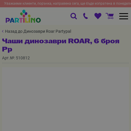
Уважаеми клиенти, поръчка, направена сега, ще бъде изпратена в понедел
Назад до Динозаври Roar Partypal
Чаши динозаври ROAR, 6 броя
Pp
Арт.№:
510812