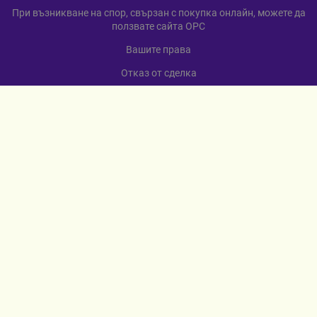
При възникване на спор, свързан с покупка онлайн, можете да
ползвате сайта ОРС
Вашите права
Отказ от сделка
За нас
Карта на сайта
Контакти
КОНТАКТИ
гр. Севлиево
ул. „Любен Каравелов“ 12
+359 885 598 568
МЕТОДИ НА ПЛАЩАНЕ