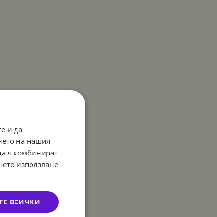
е и да
нето на нашия
 да я комбинират
ашето използване
ТЕ ВСИЧКИ