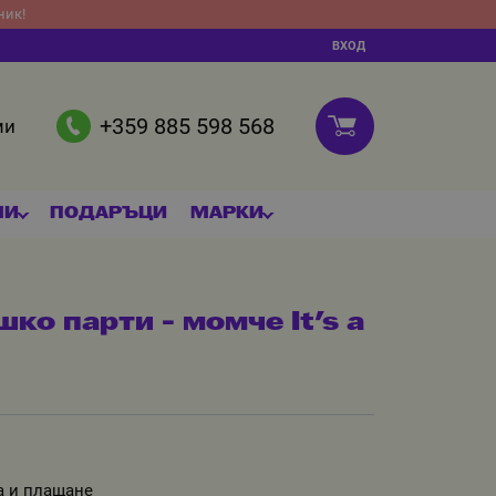
ник!
ВХОД
+359 885 598 568
ми
МИ
ПОДАРЪЦИ
МАРКИ
ко парти - момче It's a
а и плащане