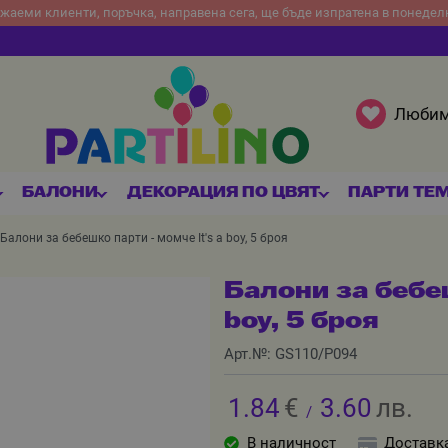
жаеми клиенти, поръчка, направена сега, ще бъде изпратена в понедел
Люби
БАЛОНИ
ДЕКОРАЦИЯ ПО ЦВЯТ
ПАРТИ ТЕ
Балони за бебешко парти - момче It's a boy, 5 броя
Балони за бебеш
boy, 5 броя
Арт.№:
GS110/P094
1.84
€
3.60
лв.
/
В наличност
Доставк