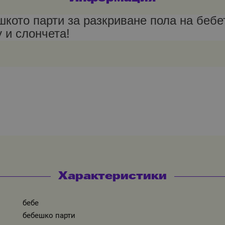
ото парти за разкриване пола на бебет
y и слончета!
Характеристики
бебе
бебешко парти