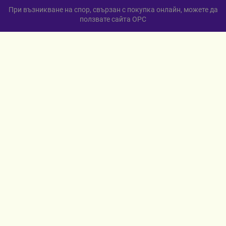
При възникване на спор, свързан с покупка онлайн, можете да
ползвате сайта ОРС
Вашите права
Отказ от сделка
За нас
Карта на сайта
Контакти
КОНТАКТИ
гр. Севлиево
ул. „Любен Каравелов“ 12
+359 885 598 568
МЕТОДИ НА ПЛАЩАНЕ