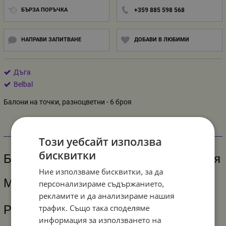
БЪРЗА ПОРЪЧКА
+359 885 598 568
НАПРАВИ ЗАПИТВАНЕ
ДОБАВИ В ЛЮБИМИ
Дъга
Belbal
Балони на точки, разноцветни - 6 броя
Информация
Този уебсайт използва
бисквитки
Балони на точки, разноцветни - 6 броя
Ние използваме бисквитки, за да
Материал - латекс
персонализираме съдържанието,
рекламите и да анализираме нашия
трафик. Също така споделяме
Размер - 30 см
информация за използването на