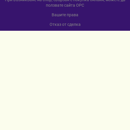
ползвате сайта ОРС
Вашите права
Отказ от сделка
За нас
Карта на сайта
Контакти
КОНТАКТИ
гр. Севлиево
ул. „Любен Каравелов“ 12
+359 885 598 568
МЕТОДИ НА ПЛАЩАНЕ