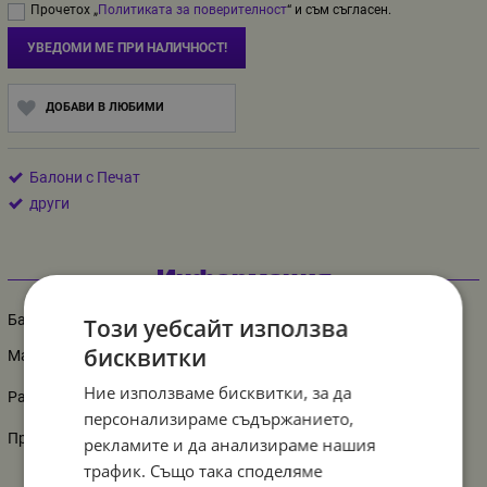
Прочетох „
Политиката за поверителност
“ и съм съгласен.
УВЕДОМИ МЕ ПРИ НАЛИЧНОСТ!
ДОБАВИ В ЛЮБИМИ
Балони с Печат
други
Информация
Балони Честит рожден ден - разноцветни микс, 10 броя
Този уебсайт използва
бисквитки
Материал: латекс - едностранен печат
Ние използваме бисквитки, за да
Размер - диаметър в сантиметри: 26 см.
персонализираме съдържанието,
Производител: Gemar
рекламите и да анализираме нашия
трафик. Също така споделяме