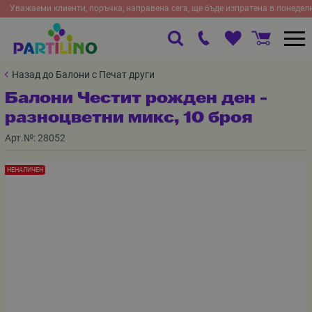
Уважаеми клиенти, поръчка, направена сега, ще бъде изпратена в понедел
Назад до Балони с Печат други
Балони Честит рожден ден -
разноцветни микс, 10 броя
Арт.№:
28052
НЕНАЛИЧЕН