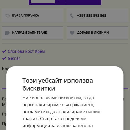
БЪРЗА ПОРЪЧКА
+359 885 598 568
НАПРАВИ ЗАПИТВАНЕ
ДОБАВИ В ЛЮБИМИ
Слонова кост Крем
Gemar
Балон Слонова кост Ivory 30 см G110/59
Този уебсайт използва
бисквитки
Информация
Ние използваме бисквитки, за да
Балон Слонова кост Ivory 30 см G110/59, 1 брой- не е пакетиран
персонализираме съдържанието,
Материал: латекс
рекламите и да анализираме нашия
Размер надут: 28-30 см / 11-12 инча диаметър
трафик. Също така споделяме
Производител: Гемар, Италия
информация за използването на